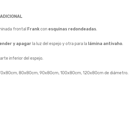
 ADICIONAL
minada frontal
Frank
con
esquinas redondeadas
.
ender y apagar
la luz del espejo y otra para la
lámina antivaho
.
rte inferior del espejo.
70x80cm, 80x80cm, 90x80cm, 100x80cm, 120x80cm de diámetro.