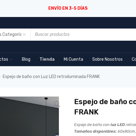
ENVÍO EN 3-5 DÍAS
ctos
Blog
Tienda
Mi Cuenta
Sobre Nosotros
C
Espejo de baño con Luz LED retroiluminada FRANK
›
Espejo de baño c
FRANK
Espejo de baño con
luz LED
retro
Tamaños disponibles:
60x80cm,