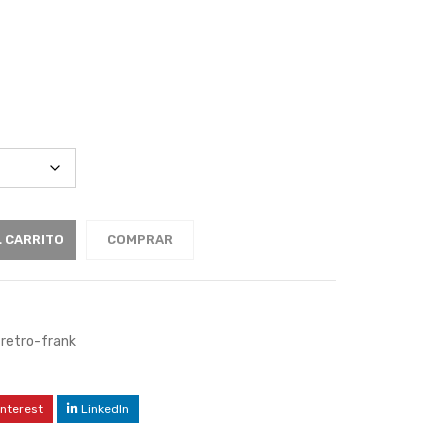
L CARRITO
COMPRAR
retro-frank
interest
LinkedIn