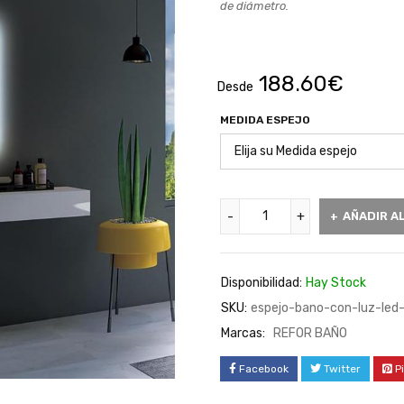
de diámetro.
188.60
€
Desde
MEDIDA ESPEJO
AÑADIR A
Disponibilidad:
Hay Stock
SKU:
espejo-bano-con-luz-led-
Marcas:
REFOR BAÑO
Facebook
Twitter
P