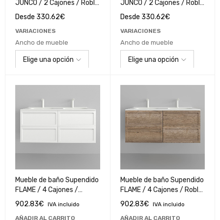
JUNCO / 2 Cajones / Roble
JUNCO / 2 Cajones / Roble
Cartagena
Nogal
Desde
330.62
€
Desde
330.62
€
VARIACIONES
VARIACIONES
Ancho de mueble
Ancho de mueble
Mueble de baño Supendido
Mueble de baño Supendido
FLAME / 4 Cajones /
FLAME / 4 Cajones / Roble
Blanco Polilaminado
Alba
902.83
€
902.83
€
IVA incluido
IVA incluido
AÑADIR AL CARRITO
AÑADIR AL CARRITO