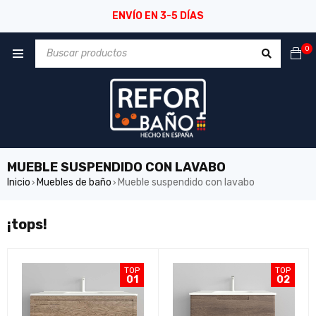
ENVÍO EN 3-5 DÍAS
0
MUEBLE SUSPENDIDO CON LAVABO
Inicio
Muebles de baño
Mueble suspendido con lavabo
›
›
¡tops!
TOP
TOP
01
02