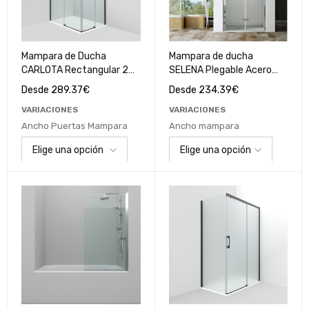
Mampara de Ducha
Mampara de ducha
CARLOTA Rectangular 2
SELENA Plegable Acero
fijos - 2 Puertas Negro
Cromado
Desde
289.37
€
Desde
234.39
€
Mate / Cristal
VARIACIONES
VARIACIONES
Transparente
Ancho Puertas Mampara
Ancho mampara