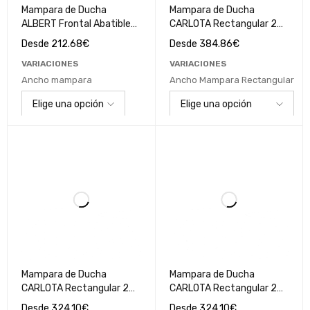
Mampara de Ducha
Mampara de Ducha
ALBERT Frontal Abatible
CARLOTA Rectangular 2
Cromo Brillo
fijos - 1 puerta corredera
Desde
212.68
€
Desde
384.86
€
Negro mate / Cristal Mate
VARIACIONES
VARIACIONES
Ancho mampara
Ancho Mampara Rectangular
Mampara de Ducha
Mampara de Ducha
CARLOTA Rectangular 2
CARLOTA Rectangular 2
fijos - 1 puerta correderas
fijos - 1 puerta corredera
Desde
324.10
€
Desde
324.10
€