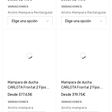
Negro Mate / Cristal
Cromo / Cristal
VARIACIONES
VARIACIONES
Transparente
Transparente
Ancho Mampara Rectangular
Ancho Mampara Rectangular
Mampara de ducha
Mampara de ducha
CARLOTA Frontal 2 Fijos -
CARLOTA Frontal 2 Fijos -
2 Correderas Cromo /
2 Correderas Negro Mate /
Desde
377.63
€
Desde
319.75
€
Cristal Mate
Cristal Transparente
VARIACIONES
VARIACIONES
Ancho mampara
Ancho mampara