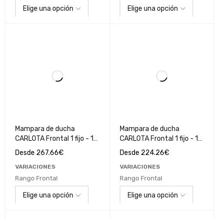
Mampara de ducha
Mampara de ducha
CARLOTA Frontal 1 fijo - 1
CARLOTA Frontal 1 fijo - 1
puerta corredera acabado
puerta corredera Negro
Desde
267.66
€
Desde
224.26
€
Cromo / Cristal Mate
Mate / Cristal
VARIACIONES
VARIACIONES
Transparente
Rango Frontal
Rango Frontal