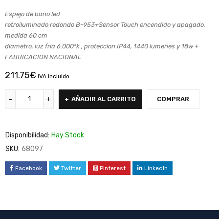
Espejo de baño led
retroiluminado redondo B-953+Sensor Touch encendido y apagado,
medida 60 cm
diametro, luz fria 6.000ºk , proteccion IP44, 1440 lumenes y 18w +
FABRICACION NACIONAL
211.75
€
IVA incluido
AÑADIR AL CARRITO
COMPRAR
Disponibilidad:
Hay Stock
SKU:
68097
Facebook
Twitter
Pinterest
LinkedIn