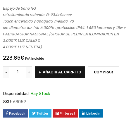
Espejo de baño led
retroiluminado redondo B-934+Sensor
Touch encendido y apagado, medida 70
cm diametro, luz fria 6.000ºk , proteccion IP44, 1.680 lumenes y 18w +
FABRICACION NACIONAL (OPCION DE PEDIR LA ILUMINACION EN
3.000ºK LUZ CALID O
4.000ºK LUZ NEUTRA)
223.85
€
IVA incluido
AÑADIR AL CARRITO
COMPRAR
Disponibilidad:
Hay Stock
SKU:
68059
Facebook
Twitter
Pinterest
LinkedIn