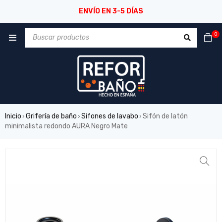
ENVÍO EN 3-5 DÍAS
0
Inicio
Grifería de baño
Sifones de lavabo
Sifón de latón
›
›
›
minimalista redondo AURA Negro Mate