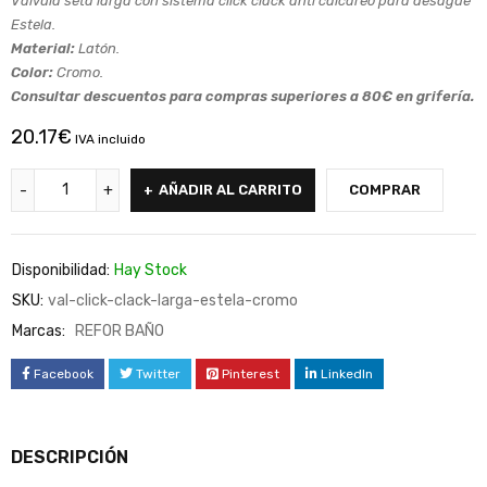
Válvula seta larga con sistema click clack anti calcáreo para desagüe
Estela.
Material:
Latón.
Color:
Cromo.
Consultar descuentos para compras superiores a 80€ en grifería.
20.17
€
IVA incluido
AÑADIR AL CARRITO
COMPRAR
Disponibilidad:
Hay Stock
SKU:
val-click-clack-larga-estela-cromo
Marcas:
REFOR BAÑO
Facebook
Twitter
Pinterest
LinkedIn
DESCRIPCIÓN