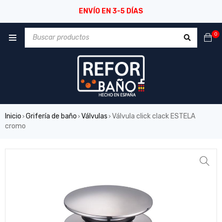
ENVÍO EN 3-5 DÍAS
0
Inicio
Grifería de baño
Válvulas
Válvula click clack ESTELA
›
›
›
cromo