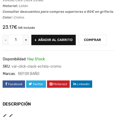
Válvula Click Clack Estela.
Material:
Latón.
Consultar descuentos para compras superiores a 80€ en grifería.
Color:
Cromo.
23.17
€
IVA incluido
AÑADIR AL CARRITO
COMPRAR
Disponibilidad:
Hay Stock
SKU:
val-click-clack-estela-cromo
Marcas:
REFOR BAÑO
Facebook
Twitter
Pinterest
LinkedIn
DESCRIPCIÓN