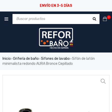
ENVÍO EN 3-5 DÍAS
0
Inicio
Grifería de baño
Sifones de lavabo
Sifón de latón
›
›
›
minimalista redondo AURA Bronce Cepillado