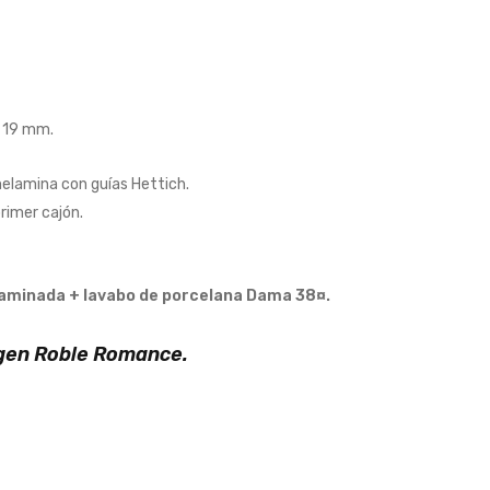
e 19 mm.
elamina con guías Hettich.
primer cajón.
 laminada + lavabo de porcelana Dama 38¤.
gen Roble Romance.