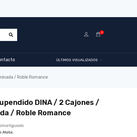
0
ontacto
ÚLTIMOS VISUALIZADOS
aminada / Roble Romance
upendido DINA / 2 Cajones /
da / Roble Romance
 amortiguado.
o Mate.