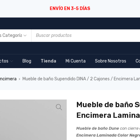
ENVÍO EN 3-5 DÍAS
ctos
Blog
Tienda
Mi Cuenta
Sobre Nosotros
C
encimera
Mueble de baño Supendido DINA / 2 Cajones / Encimera L
›
Mueble de baño S
Encimera Lamina
Mueble de baño Dune
con cierre
Encimera Laminada Color Negr