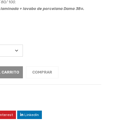
 80/ 100.
a laminada + lavabo de porcelana Dama 38¤.
L CARRITO
COMPRAR
interest
LinkedIn