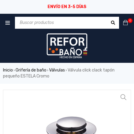
ENVÍO EN 3-5 DÍAS
0
Inicio
Grifería de baño
Válvulas
Válvula click clack tapón
›
›
›
pequeño ESTELA Cromo