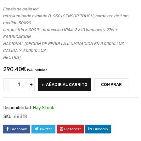
Espejo de baño led
retroiluminado ovalado B-950+SENSOR TOUCH, borde oro de 1 cm,
medida 50X90
cm, luz fria 6.000ºk , proteccion IP44, 2.610 lumenes y 27w +
FABRICACION
NACIONAL (OPCION DE PEDIR LA ILUMINACION EN 3.000ºK LUZ
CALIDA Y 4.000ºK LUZ
NEUTRA)
290.40
€
IVA incluido
AÑADIR AL CARRITO
COMPRAR
Disponibilidad:
Hay Stock
SKU:
68318
Facebook
Twitter
Pinterest
LinkedIn