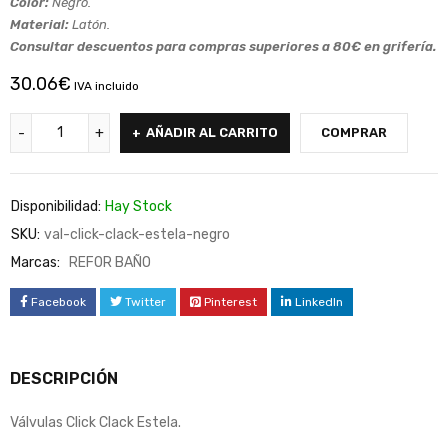
Color:
Negro.
Material:
Latón.
Consultar descuentos para compras superiores a 80€ en grifería.
30.06
€
IVA incluido
AÑADIR AL CARRITO
COMPRAR
Disponibilidad:
Hay Stock
SKU:
val-click-clack-estela-negro
Marcas:
REFOR BAÑO
Facebook
Twitter
Pinterest
LinkedIn
DESCRIPCIÓN
Válvulas Click Clack Estela.