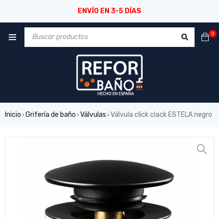
ENVÍO EN 3-5 DÍAS
0
Inicio
Grifería de baño
Válvulas
Válvula click clack ESTELA negro
›
›
›