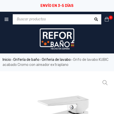
ENVÍO EN 3-5 DÍAS
0
Inicio
Grifería de baño
Griferia de lavabo
Grifo de lavabo KUBIC
›
›
›
acabado Cromo con aireador extraplano