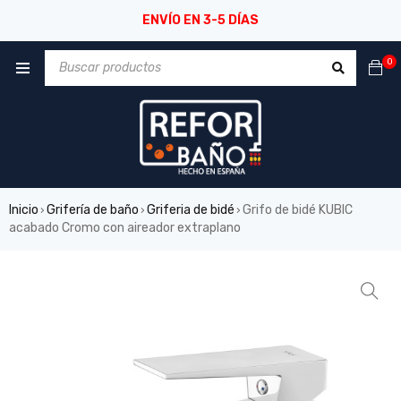
ENVÍO EN 3-5 DÍAS
0
Inicio
Grifería de baño
Griferia de bidé
Grifo de bidé KUBIC
›
›
›
acabado Cromo con aireador extraplano