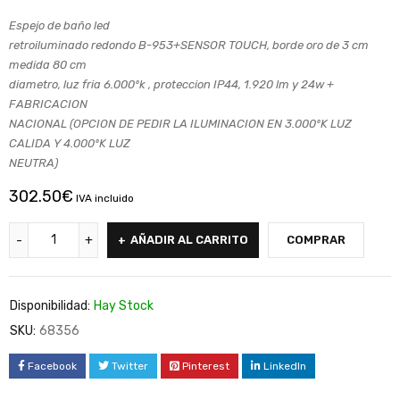
Espejo de baño led
retroiluminado redondo B-953+SENSOR TOUCH, borde oro de 3 cm
medida 80 cm
diametro, luz fria 6.000ºk , proteccion IP44, 1.920 lm y 24w +
FABRICACION
NACIONAL (OPCION DE PEDIR LA ILUMINACION EN 3.000ºK LUZ
CALIDA Y 4.000ºK LUZ
NEUTRA)
302.50
€
IVA incluido
AÑADIR AL CARRITO
COMPRAR
Disponibilidad:
Hay Stock
SKU:
68356
Facebook
Twitter
Pinterest
LinkedIn