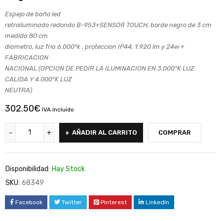
Espejo de baño led
retroiluminado redondo B-953+SENSOR TOUCH, borde negro de 3 cm
medida 80 cm
diametro, luz fria 6.000ºk , proteccion IP44, 1.920 lm y 24w +
FABRICACION
NACIONAL (OPCION DE PEDIR LA ILUMINACION EN 3.000ºK LUZ
CALIDA Y 4.000ºK LUZ
NEUTRA)
302.50
€
IVA incluido
AÑADIR AL CARRITO
COMPRAR
Disponibilidad:
Hay Stock
SKU:
68349
Facebook
Twitter
Pinterest
LinkedIn