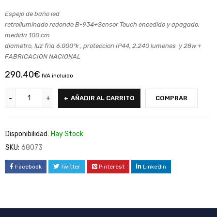
Espejo de baño led
retroiluminado redondo B-934+Sensor Touch encedido y apagado,
medida 100 cm
diametro, luz fria 6.000ºk , proteccion IP44, 2.240 lumenes y 28w +
FABRICACION NACIONAL
290.40
€
IVA incluido
AÑADIR AL CARRITO
COMPRAR
Disponibilidad:
Hay Stock
SKU:
68073
Facebook
Twitter
Pinterest
LinkedIn