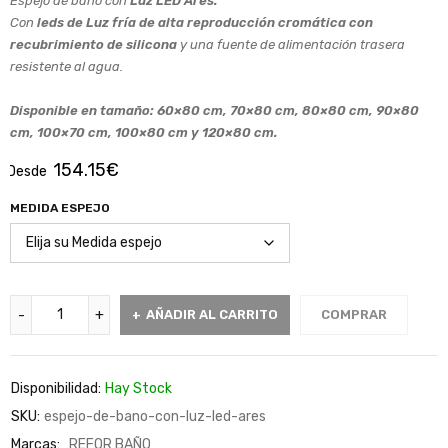
Espejo de baño con
Luz LED Ares.
Con
leds de Luz fría de alta reproducción cromática con
recubrimiento de silicona
y una fuente de alimentación trasera
resistente al agua.
Disponible en tamaño: 60×80 cm, 70×80 cm, 80×80 cm, 90×80
cm, 100×70 cm, 100×80 cm y 120×80 cm.
154.15
€
Desde
MEDIDA ESPEJO
AÑADIR AL CARRITO
COMPRAR
Disponibilidad:
Hay Stock
SKU:
espejo-de-bano-con-luz-led-ares
Marcas:
REFOR BAÑO