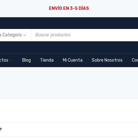
ENVÍO EN 3-5 DÍAS
ctos
Blog
Tienda
Mi Cuenta
Sobre Nosotros
Co
?