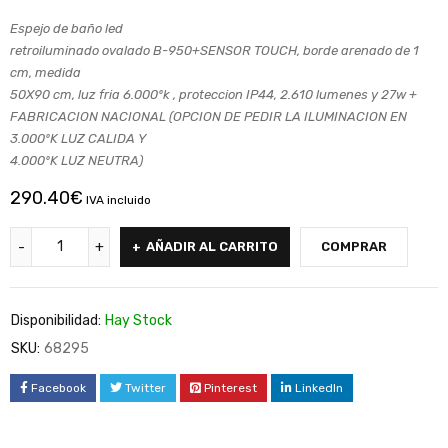
Espejo de baño led
retroiluminado ovalado B-950+SENSOR TOUCH, borde arenado de 1
cm, medida
50X90 cm, luz fria 6.000ºk , proteccion IP44, 2.610 lumenes y 27w +
FABRICACION NACIONAL (OPCION DE PEDIR LA ILUMINACION EN
3.000ºK LUZ CALIDA Y
4.000ºK LUZ NEUTRA)
290.40
€
IVA incluido
AÑADIR AL CARRITO
COMPRAR
Disponibilidad:
Hay Stock
SKU:
68295
Facebook
Twitter
Pinterest
LinkedIn