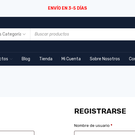
ENVÍO EN 3-5 DÍAS
ctos
Blog
Tienda
Mi Cuenta
Sobre Nosotros
Co
REGISTRARSE
Nombre de usuario
*