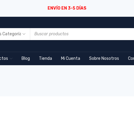
ENVÍO EN 3-5 DÍAS
ctos
Blog
Tienda
Mi Cuenta
Sobre Nosotros
Co